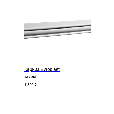
Карниз Evroplast
1.50.258
д 200 х
в
2,7 х ш 2,5 см
1 309
₽