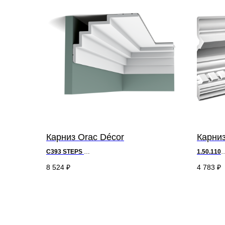
Карниз Orac Décor
Карниз
C393
STEPS
1.50.110
д 200 x в 15 x ш 21 см
д 200 х
в
8 524
₽
4 783
₽