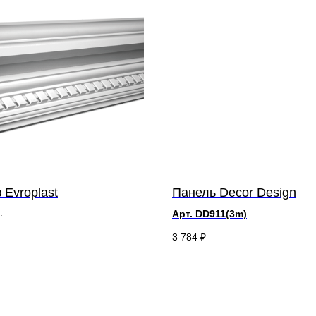
 Evroplast
Панель Decor Design
Арт. DD911(3m)
16,2 х ш 19,2 см
3 784
₽