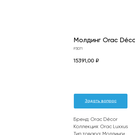
Молдинг Orac Déco
P3071
15391,00
₽
Оформить заявку
Задать вопрос
Бренд: Orac Décor
Коллекция: Orac Luxxus
Тип товара: Молдинги