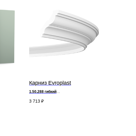
Карниз Evroplast
1.50.288 гибкий
д 200 х в 5,8 х ш 5,3 см
3 713
₽