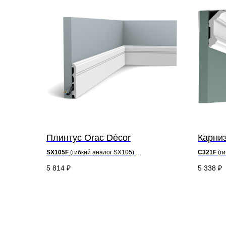
Плинтус Orac Décor
Карниз
SX105F
(гибкий аналог SX105)
C321F
(ги
д 200 x в 10,8 x ш 1,3 см
д 200 x в 
5 814
₽
5 338
₽