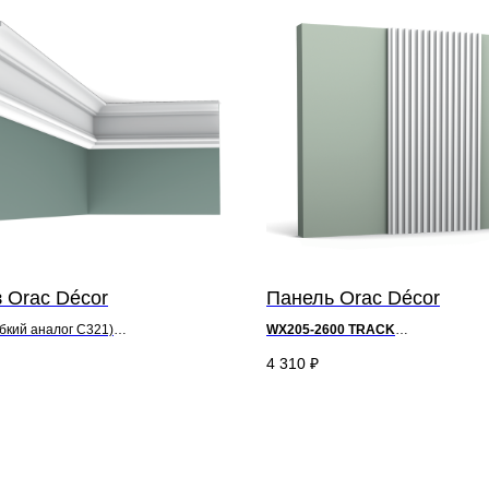
 Orac Décor
Панель Orac Décor
бкий аналог C321)
WX205-2600 TRACK
9,9 x ш 5 см
д 260 x в 25 x ш 1,3 см
-
Purotouch®
4 310
₽