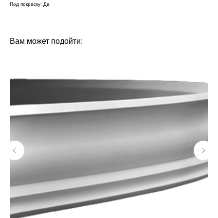
Под покраску: Да
БРЕНД: DECOR DIZAYN
ТИП ТОВАРА: МОЛДИНГИ
Вам может подойти: