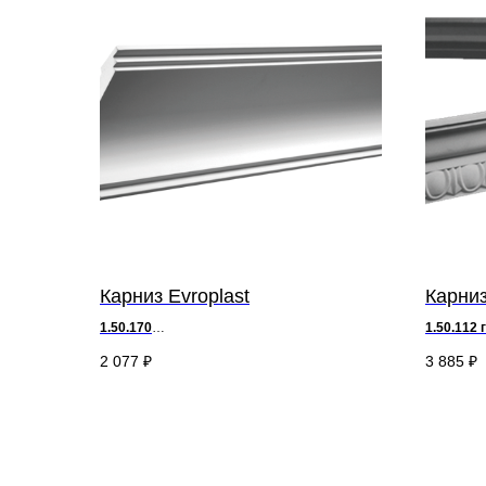
Карниз Evroplast
Карниз
1.50.170
1.50.112 
д 200 х
в
8 х ш 11,3 см
д 200 х
в
2 077
₽
3 885
₽