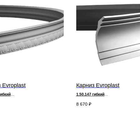
 Evroplast
Карниз Evroplast
гибкий
1.50.147 гибкий
7,6 х ш 3,8 см
д 200 х в 17,3 х ш 12,7 см
8 670
₽