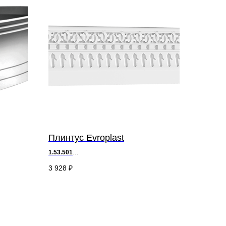
Плинтус Evroplast
1.53.501
д 200 х в 14 х ш 2,5 см
3 928
₽