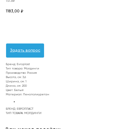
1.51.359
1183,00
₽
Оформить заявку
Задать вопрос
Бренд: Evroplast
Тип товара: Молдинги
Производство: Россия
Высота, см: 3,6
Ширина, см: 1
Длина, см: 200
Цвет: Белый
Материал: Пенополиуретан‎‎
БРЕНД: ЕВРОПЛАСТ
ТИП ТОВАРА: МОЛДИНГИ