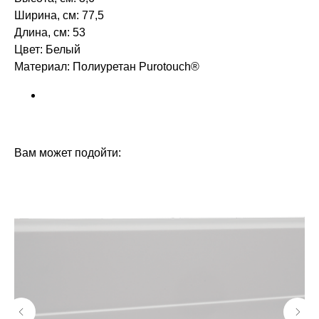
Ширина, см: 77,5
Длина, см: 53
Цвет: Белый
Материал: Полиуретан Purotouch®‎‎
БРЕНД: ORAC DECOR
ТИП ТОВАРА: РОЗЕТКИ
Вам может подойти: