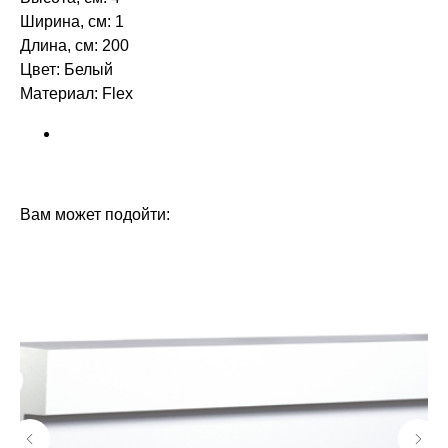
Ширина, см: 1
Длина, см: 200
Цвет: Белый
Материал: Flex ‎‎
БРЕНД: ORAC DECOR
ТИП ТОВАРА: МОЛДИНГИ
Вам может подойти: