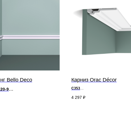
г Bello Deco
Карниз Orac Décor
C353
 20-9
д 200 x в 3 x ш 16,5 см
x в 20 x ш 9 мм
4 297
₽