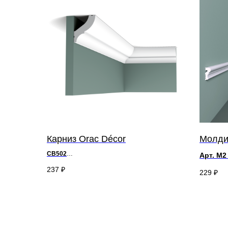
Карниз Orac Décor
Молдин
CB502
Арт. М2
д 200 x в 5,9 x ш 4,9 см
д 2000 
237
₽
229
₽