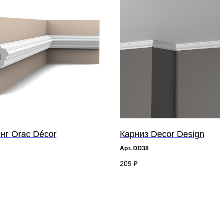
нг Orac Décor
Карниз Decor Design
Арт. DD38
5 x ш 2,5 см
209
₽