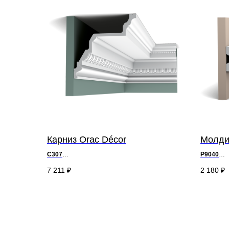
Карниз Orac Décor
Молди
C307
P9040
д 200 x в 19,5 x ш 19,5 см
д 200 x в 
7 211
₽
2 180
₽