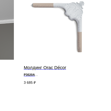
Молдинг Orac Décor
P3020A
д 42,5 x в 4 x ш 42,5 см
3 685
₽