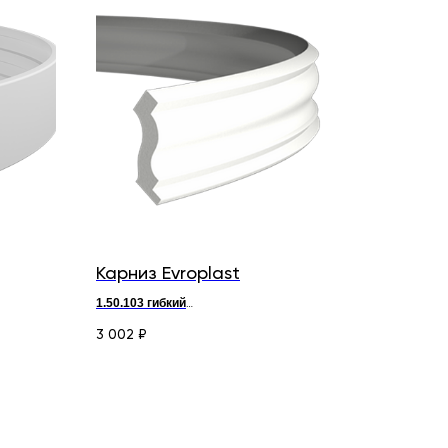
Карниз Evroplast
1.50.103 гибкий
д 200 х
в
5 х ш 5 см
3 002
₽