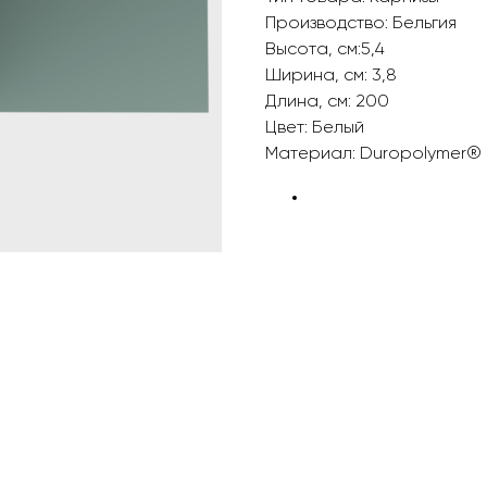
Производство: Бельгия
Высота, см:5,4
Ширина, см: 3,8
Длина, см: 200
Цвет: Белый
Материал: Duropolymer® ‎‎
БРЕНД: ORAC DECOR
ТИП ТОВАРА: КАРНИЗЫ