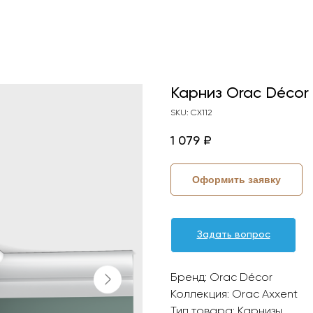
Карниз Orac Décor
SKU:
CX112
1 079
₽
Оформить заявку
Задать вопрос
Бренд: Orac Décor
Коллекция: Orac Axxent
Тип товара: Карнизы