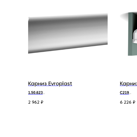
Карниз Evroplast
Карни
1.50.623
C219
д 200 х
в
11,8 х ш 7,5 см
д 200 x в 1
2 962
6 226
₽
₽