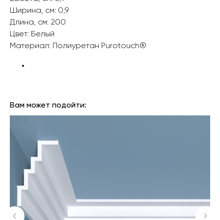
Ширина, см: 0,9
Длина, см: 200
Цвет: Белый
Материал: Полиуретан Purotouch® ‎‎ ‎‎
БРЕНД: ORAC DECOR
ТИП ТОВАРА: МОЛДИНГИ
Вам может подойти: