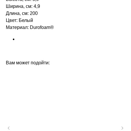
Ширина, см: 4,9
Длина, см: 200
Цвет: Белый
Материал: Durofoam®
БРЕНД: ORAC DECOR
ТИП ТОВАРА: КАРНИЗЫ
Вам может подойти: