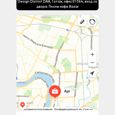
Design District DAA, 1 этаж, офис Е1 064, вход со
двора. После кафе Bazar