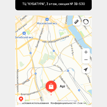
ТЦ "КУБАТУРА", 3 этаж, секция № 3В-530