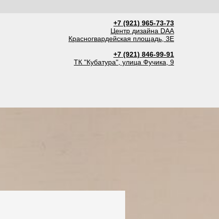
+7 (921) 965-73-73
Центр дизайна DAA
Красногвардейская площадь, 3Е
+7 (921) 846-99-91
ТК "Кубатура", улица Фучика, 9