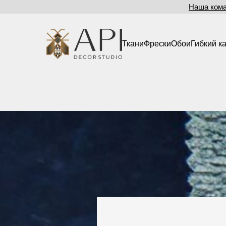
Наша ком
Ткани
Фрески
Обои
Гибкий к