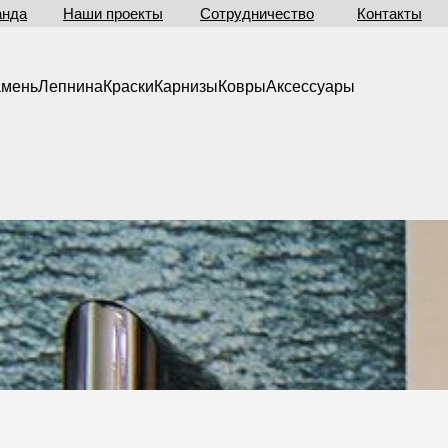
анда
Наши проекты
Сотрудничество
Контакты
амень
Лепнина
Краски
Карнизы
Ковры
Аксессуары