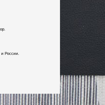
ор.
 и России.