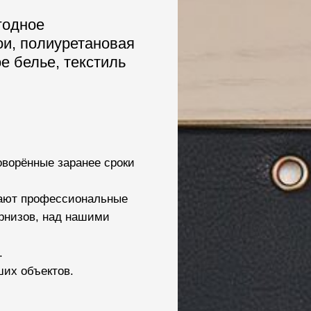
годное
ои, полиуретановая
е белье, текстиль
ворённые заранее сроки
отают профессиональные
рнизов, над нашими
.
ших объектов.