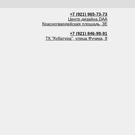
+7 (921) 965-73-73
Центр дизайна DAA
Красногвардейская площадь, 3Е
+7 (921) 846-99-91
ТК "Кубатура", улица Фучика, 9