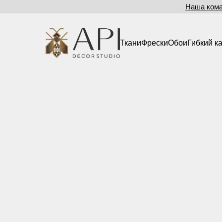
Наша ком
Ткани
Фрески
Обои
Гибкий к