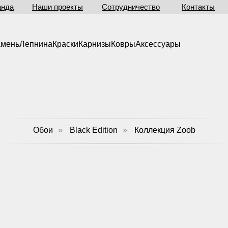
анда
Наши проекты
Сотрудничество
Контакты
амень
Лепнина
Краски
Карнизы
Ковры
Аксессуары
Обои
»
Black Edition
»
Коллекция Zoob