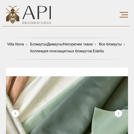
Villa Nova
»
Блэкауты/Димауты/Негорючие ткани
»
Все блэкауты
»
Коллекция огнезащитных блэкаутов Estella