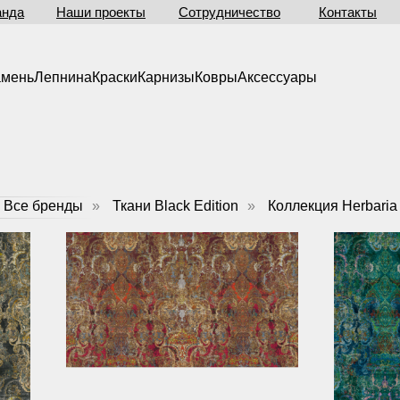
анда
Наши проекты
Сотрудничество
Контакты
амень
Лепнина
Краски
Карнизы
Ковры
Аксессуары
Все бренды
»
Ткани Black Edition
»
Коллекция Herbaria