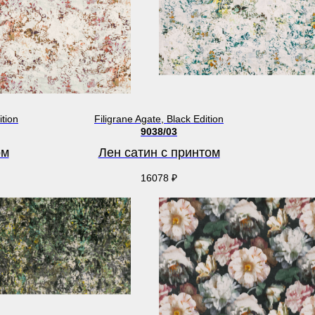
ition
Filigrane Agate, Black Edition
9038/03
ом
Лен сатин с принтом
16078
₽