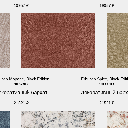
19957
₽
19957
₽
usco Mopane, Black Edition
Erbusco Spice, Black Edit
9037/02
9037/03
екоративный бархат
Декоративный барх
21521
₽
21521
₽