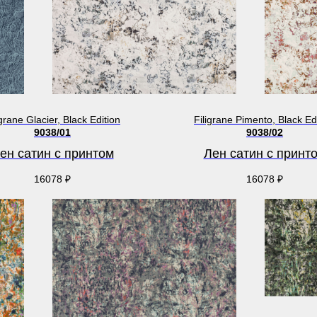
igrane Glacier, Black Edition
Filigrane Pimento, Black Ed
9038/01
9038/02
ен сатин с принтом
Лен сатин с принт
16078
₽
16078
₽