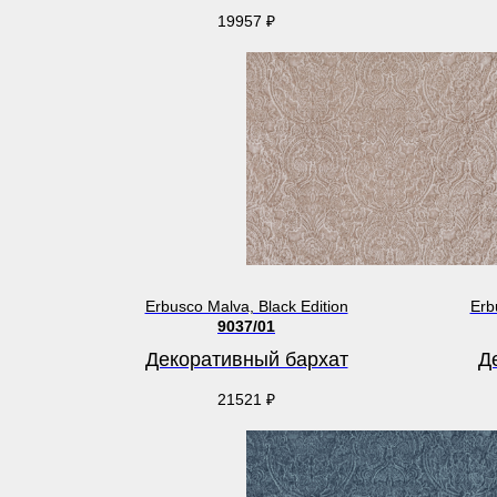
19957
₽
Erbusco Malva, Black Edition
Erb
9037/01
Декоративный бархат
Д
21521
₽