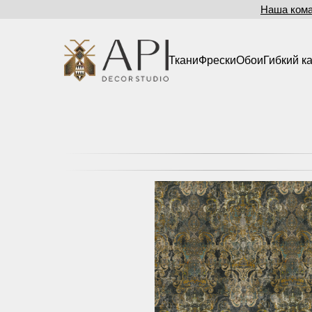
Наша ком
Ткани
Фрески
Обои
Гибкий к