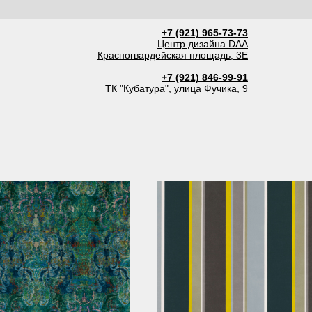
+7 (921) 965-73-73
Центр дизайна DAA
Красногвардейская площадь, 3Е
+7 (921) 846-99-91
ТК "Кубатура", улица Фучика, 9