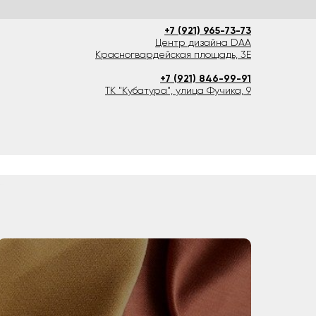
+7 (921) 965-73-73
Центр дизайна DAA
Красногвардейская площадь, 3Е
+7 (921) 846-99-91
ТК "Кубатура", улица Фучика, 9