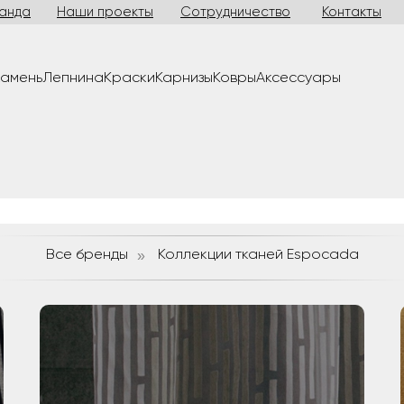
анда
Наши проекты
Сотрудничество
Контакты
камень
Лепнина
Краски
Карнизы
Ковры
Аксессуары
Все бренды
»
Коллекции тканей Espocada