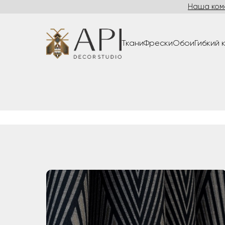
Наша ком
Ткани
Фрески
Обои
Гибкий 