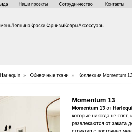
анда
Наши проекты
Сотрудничество
Контакты
амень
Лепнина
Краски
Карнизы
Ковры
Аксессуары
Harlequin
»
Обивочные ткани
»
Коллекция Momentum 1
Momentum 13
Momentum 13
от
Harlequ
которые никогда не спят,
развлекаются от заката д
структур с постоянно ме