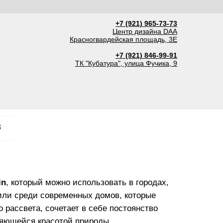
+7 (921) 965-73-73
Центр дизайна DAA
Красногвардейская площадь, 3Е
+7 (921) 846-99-91
ТК "Кубатура", улица Фучика, 9
3
in
, который можно использовать в городах,
 или среди современных домов, которые
о рассвета, сочетает в себе постоянство
няющейся красотой природы.