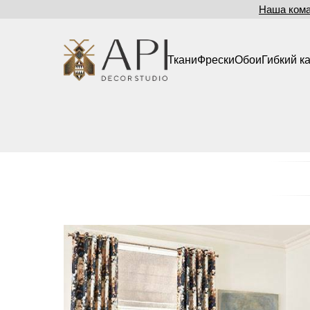
Наша ком
Ткани
Фрески
Обои
Гибкий к