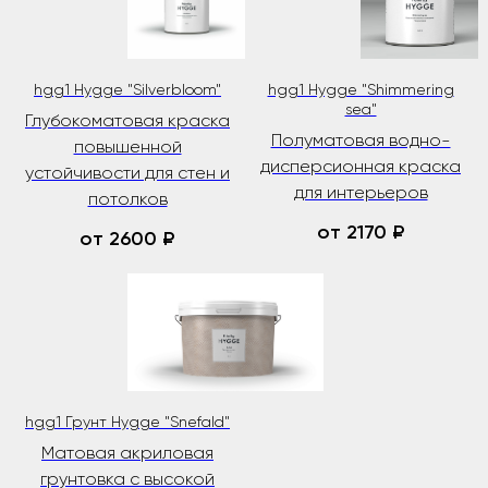
hgg1 Hygge "Silverbloom"
hgg1 Hygge "Shimmering
sea"
Глубокоматовая краска
Полуматовая водно-
повышенной
дисперсионная краска
устойчивости для стен и
для интерьеров
потолков
от 2170
₽
от 2600
₽
hgg1 Грунт Hygge "Snefald"
Матовая акриловая
грунтовка с высокой