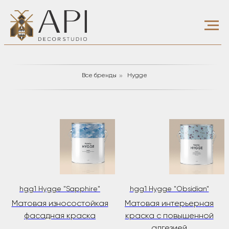
»
Все бренды
Hygge
hgg1 Hygge "Sapphire"
hgg1 Hygge "Obsidian"
Матовая износостойкая
Матовая интерьерная
фасадная краска
краска с повышенной
адгезией