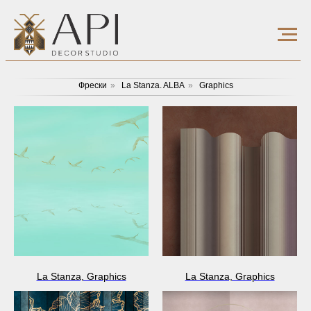
Фрески
»
La Stanza. ALBA
»
Graphics
La Stanza, Graphics
La Stanza, Graphics