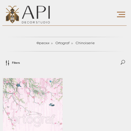
»
»
Фрески
Ortograf
Сhinoiserie
Filters