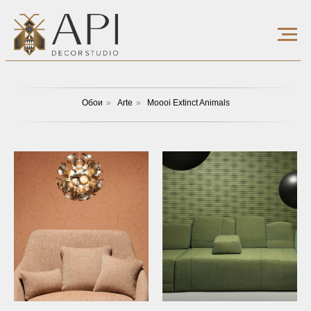
Обои
»
Arte
»
Moooi Extinct Animals