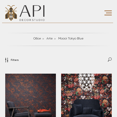
»
»
Обои
Arte
Moooi Tokyo Blue
Filters