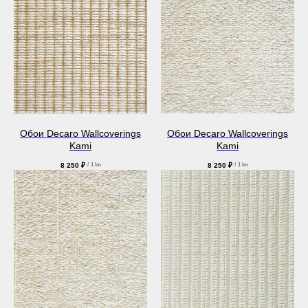
Обои Decaro Wallcoverings
Обои Decaro Wallcoverings
Kami
Kami
8 250
₽
8 250
₽
/
1 lm
/
1 lm