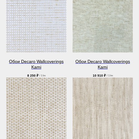
Обои Decaro Wallcoverings
Обои Decaro Wallcoverings
Kami
Kami
8 250
₽
10 910
₽
/
1 lm
/
1 lm