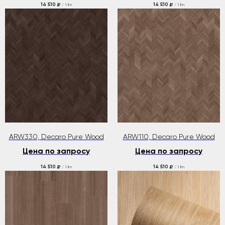
14 510
14 510
₽
₽
/
1 lm
/
1 lm
ARW330, Decaro Pure Wood
ARW110, Decaro Pure Wood
Цена по запросу
Цена по запросу
14 510
14 510
₽
₽
/
1 lm
/
1 lm