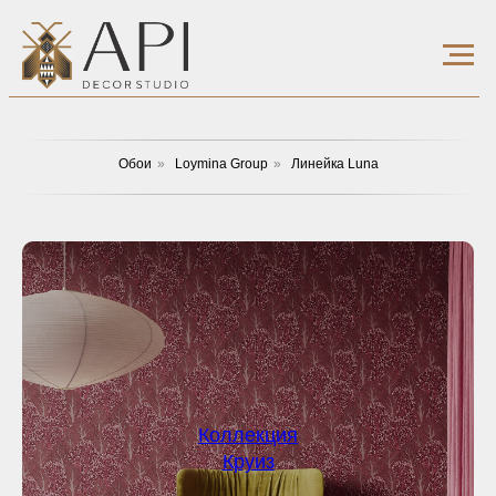
Обои
»
Loymina Group
»
Линейка Luna
Коллекция
Круиз