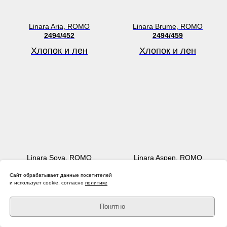
Linara Aria, ROMO
Linara Brume, ROMO
2494/452
2494/459
Хлопок и лен
Хлопок и лен
Linara Soya, ROMO
Linara Aspen, ROMO
2494/446
2494/447
Сайт обрабатывает данные посетителей
Хлопок и лен
Хлопок и лен
и использует cookie, согласно
политике
Понятно