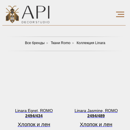
Все бренды
»
Ткани Romo
»
Коллекция Linara
Linara Egret, ROMO
Linara Jasmine, ROMO
2494/434
2494/489
Хлопок и лен
Хлопок и лен