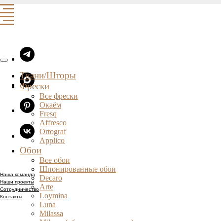
Ткани/Шторы
Фрески
Все фрески
Окаём
Fresq
Affresco
Ortograf
Applico
Обои
Все обои
Шпонированные обои
Наша команда
Decaro
Наши проекты
Arte
Сотрудничество
Loymina
Контакты
Luna
Milassa