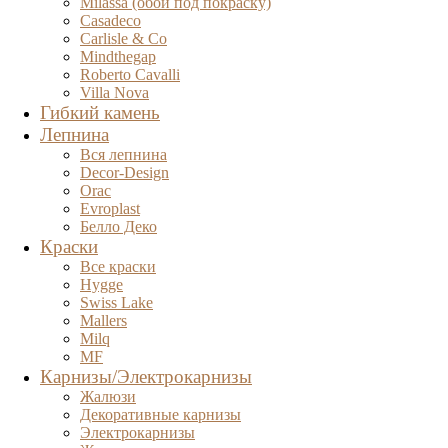
Milassa (обои под покраску)
Casadeco
Carlisle & Co
Mindthegap
Roberto Cavalli
Villa Nova
Гибкий камень
Лепнина
Вся лепнина
Decor-Design
Orac
Evroplast
Белло Деко
Краски
Все краски
Hygge
Swiss Lake
Mallers
Milq
MF
Карнизы/Электрокарнизы
Жалюзи
Декоративные карнизы
Электрокарнизы