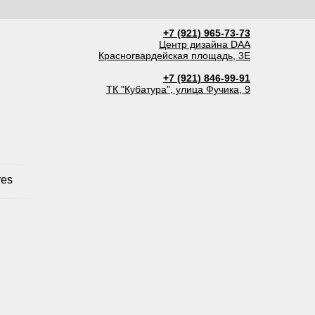
+7 (921) 965-73-73
Центр дизайна DAA
Красногвардейская площадь, 3Е
+7 (921) 846-99-91
ТК "Кубатура", улица Фучика, 9
ves