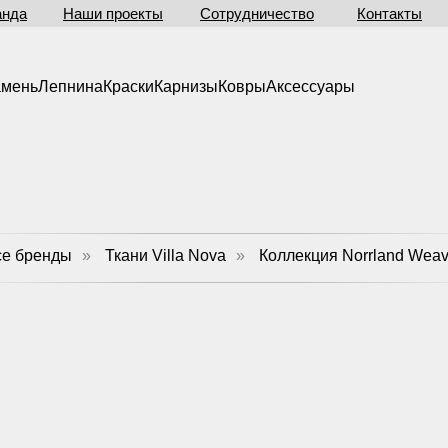
анда
Наши проекты
Сотрудничество
Контакты
амень
Лепнина
Краски
Карнизы
Ковры
Аксессуары
се бренды
»
Ткани Villa Nova
»
Коллекция Norrland Wea