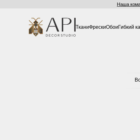
Наша ком
Ткани
Фрески
Обои
Гибкий к
В