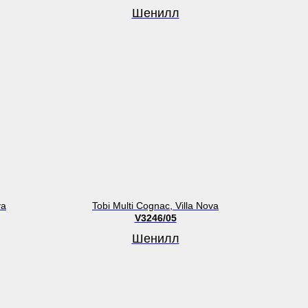
Шенилл
va
Tobi Multi Cognac, Villa Nova
V3246/05
Шенилл