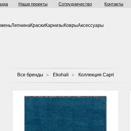
анда
Наши проекты
Сотрудничество
Контакты
амень
Лепнина
Краски
Карнизы
Ковры
Аксессуары
Все бренды
»
Ekohali
»
Коллекция Capri