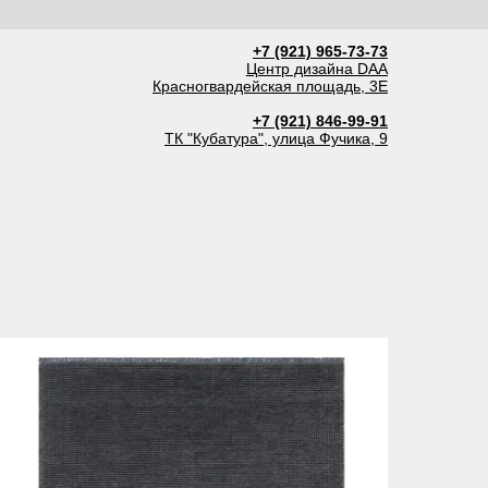
+7 (921) 965-73-73
Центр дизайна DAA
Красногвардейская площадь, 3Е
+7 (921) 846-99-91
ТК "Кубатура", улица Фучика, 9