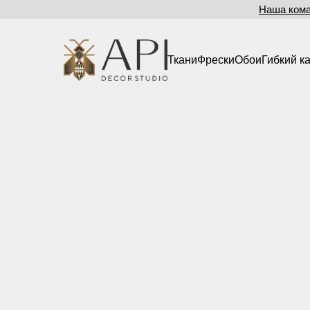
Наша ком
Ткани
Фрески
Обои
Гибкий к