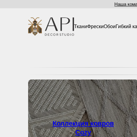
Наша ком
Ткани
Фрески
Обои
Гибкий к
Коллекция ковров
Cozy