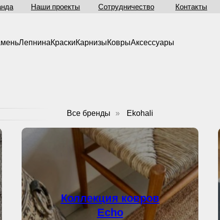
анда
Наши проекты
Сотрудничество
Контакты
амень
Лепнина
Краски
Карнизы
Ковры
Аксессуары
Все бренды
»
Ekohali
Коллекция ковров
Echo