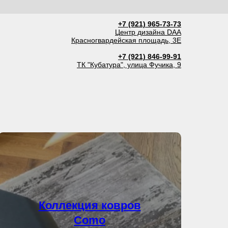
+7 (921) 965-73-73
Центр дизайна DAA
Красногвардейская площадь, 3Е
+7 (921) 846-99-91
ТК "Кубатура", улица Фучика, 9
Коллекция ковров
Como