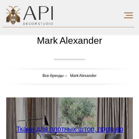
Маrk Aleхander
Все бренды
»
Маrk Aleхander
Ткани для плотных штор, портьер