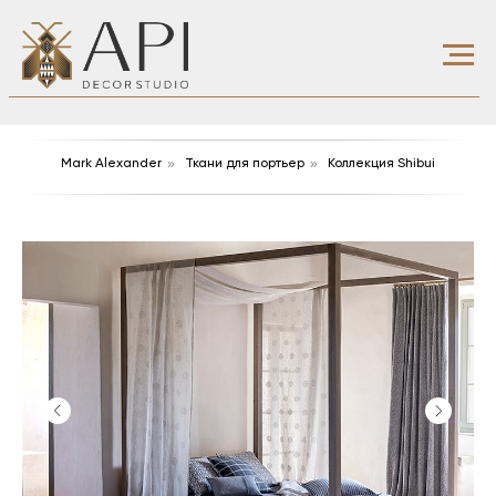
»
»
Маrk Aleхander
Ткани для портьер
Коллекция Shibui