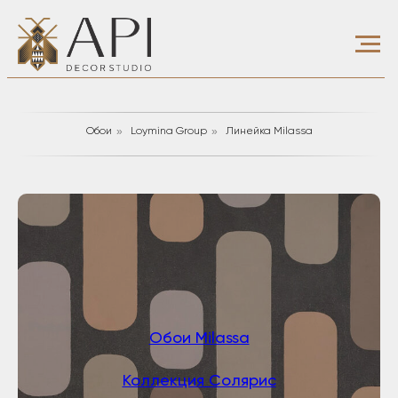
»
»
Обои
Loymina Group
Линейка Milassa
Обои Milassa
Коллекция Солярис