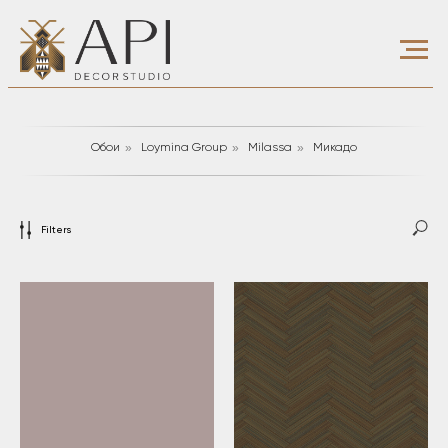
»
»
»
Обои
Loymina Group
Milassa
Микадо
Filters